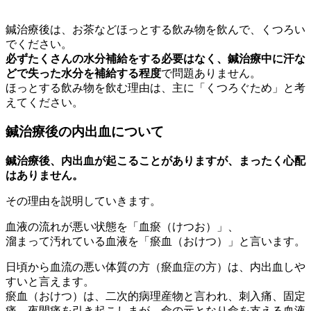
鍼治療後は、お茶などほっとする飲み物を飲んで、くつろい
でください。
必ずたくさんの水分補給をする必要はなく、鍼治療中に汗な
どで失った水分を補給する程度
で問題ありません。
ほっとする飲み物を飲む理由は、主に「くつろぐため」と考
えてください。
鍼治療後の内出血について
鍼治療後、内出血が起こることがありますが、まったく心配
はありません。
その理由を説明していきます。
血液の流れが悪い状態を「血瘀（けつお）」、
溜まって汚れている血液を「瘀血（おけつ）」と言います。
日頃から血流の悪い体質の方（瘀血症の方）は、内出血しや
すい
と言えます。
瘀血（おけつ）は、二次的病理産物と言われ、刺入痛、固定
痛、夜間痛を引き起こしまが、命の元となり命を支える血液