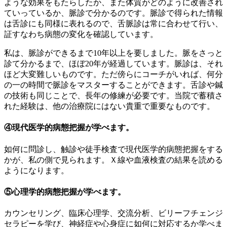
ような効果をもたらしたか、また体質がどのように改善され
ていっているか、脈診で分かるのです。脈診で得られた情報
は舌診にも同様に表れるので、舌脈診は常に合わせて行い、
証すなわち病態の変化を確認しています。
私は、脈診ができるまで10年以上を要しました。脈をさっと
診て分かるまで、ほぼ20年が経過しています。脈診は、それ
ほど大変難しいものです。ただ傍らにコーチがいれば、何分
の一の時間で脈診をマスターすることができます。舌診や鍼
の技術も同じことで、長年の修練が必要です。当院で蓄積さ
れた経験は、他の治療院にはない貴重で重要なものです。
④現代医学的病態把握が学べます。
如何に問診し、触診や徒手検査で現代医学的病態把握をする
かが、私の側で見られます。Ｘ線や血液検査の結果を読める
ようになります。
⑤心理学的病態把握が学べます。
カウンセリング、臨床心理学、交流分析、ビリーフチェンジ
セラピーを学び、神経症や心身症に如何に対応するか学べま