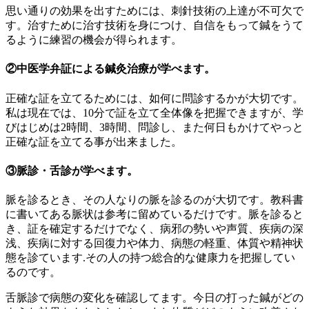
思い通りの効果を出すためには、刺針技術の上達が不可欠で
す。治すために治す技術を身につけ、自信をもって鍼をうて
るように練習の機会が得られます。
②中医学弁証による鍼灸治療が学べます。
正確な証を立てるためには、如何に問診するかが大切です。
私は現在では、10分で証を立て全体像を把握できますが、学
びはじめは2時間、3時間、問診し、また何日もかけてやっと
正確な証を立てる事が出来ました。
③脈診・舌診が学べます。
脈を診るとき、その人なりの脈を診るのが大切です。教科書
に書いてある脈状は参考に留めているだけです。脈を診ると
き、証を確定するだけでなく、病邪の勢いや声質、疾病の深
浅、疾病に対する回復力や体力、病態の軽重、体質や精神状
態を診ています.その人の持つ総合的な健康力を把握してい
るのです。
舌脈診で病態の変化を確認してます。今日の打った鍼がどの