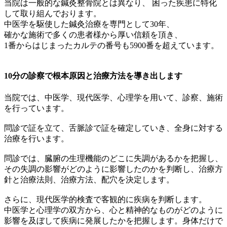
当院は一般的な鍼灸整骨院とは異なり、 困った疾患に特化
して取り組んでおります。
中医学を駆使した鍼灸治療を専門として30年、
確かな施術で多くの患者様から厚い信頼を頂き、
1番からはじまったカルテの番号も5900番を超えています。
10分の診察で根本原因と治療方法を導き出します
当院では、中医学、現代医学、心理学を用いて、診察、施術
を行っています。
問診で証を立て、舌脈診で証を確定していき、全身に対する
治療を行います。
問診では、臓腑の生理機能のどこに失調があるかを把握し、
その失調の影響がどのように影響したのかを判断し、治療方
針と治療法則、治療方法、配穴を決定します。
さらに、現代医学的検査で客観的に疾病を判断します。
中医学と心理学の双方から、心と精神的なものがどのように
影響を及ぼして疾病に発展したかを把握します。身体だけで